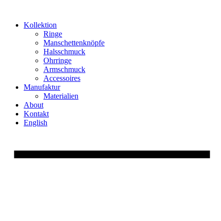
Zum
Inhalt
Kollektion
springen
Ringe
Manschettenknöpfe
Halsschmuck
Ohrringe
Armschmuck
Accessoires
Manufaktur
Materialien
About
Kontakt
English