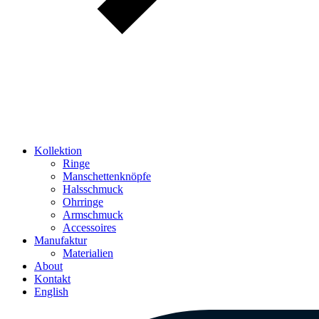
Kollektion
Ringe
Manschettenknöpfe
Halsschmuck
Ohrringe
Armschmuck
Accessoires
Manufaktur
Materialien
About
Kontakt
English